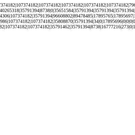
74182|107374182|107374182|107374182|107374182|107374182|79692
0265318|35791394|8738|0|35651584|35791394|35791394|35791394|3
4306|107374182|35791394|96608802|89478485|17895765|17895697|1
|107374182|107374182|35808870|35791394|34|0|17895696|0|0|0|0|0
|107374182|107374182|35791462|35791394|8738|16777216|273|0|178