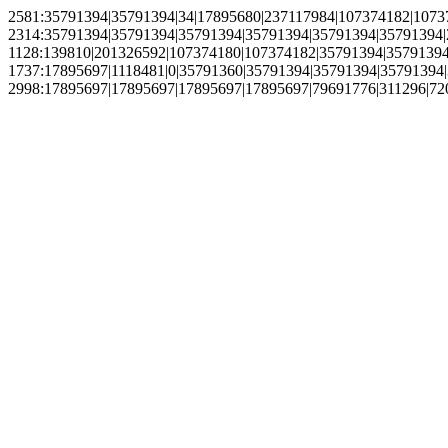
2581:35791394|35791394|34|17895680|237117984|107374182|10737
2314:35791394|35791394|35791394|35791394|35791394|35791394|
1128:139810|201326592|107374180|107374182|35791394|35791394
1737:17895697|1118481|0|35791360|35791394|35791394|35791394|3
2998:17895697|17895697|17895697|17895697|79691776|311296|720