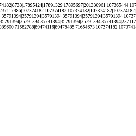
4182|8738|17895424|17891329|17895697|201330961|107365444|1073
237117986|107374182|107374182|107374182|107374182|107374182|4
|35791394|35791394|35791394|35791394|35791394|35791394|10737
5791394|35791394|35791394|35791394|35791394|35791394|237117986
89600|71582788|89474116|89478485|71654673|107374182|107374182