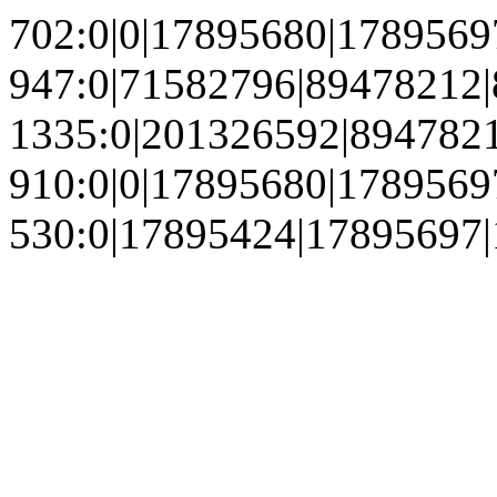
702:0|0|17895680|178956
947:0|71582796|89478212
1335:0|201326592|894782
910:0|0|17895680|178956
530:0|17895424|17895697