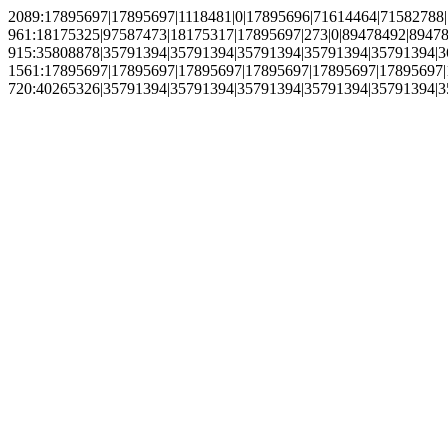
2089:17895697|17895697|1118481|0|17895696|71614464|71582788
961:18175325|97587473|18175317|17895697|273|0|89478492|8947
915:35808878|35791394|35791394|35791394|35791394|35791394|3
1561:17895697|17895697|17895697|17895697|17895697|17895697|1
720:40265326|35791394|35791394|35791394|35791394|35791394|3