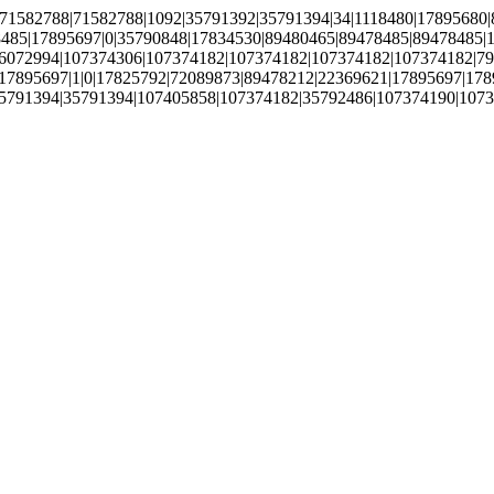
|71582788|71582788|1092|35791392|35791394|34|1118480|17895680
8485|17895697|0|35790848|17834530|89480465|89478485|89478485
6072994|107374306|107374182|107374182|107374182|107374182|796
7895697|1|0|17825792|72089873|89478212|22369621|17895697|17895
5791394|35791394|107405858|107374182|35792486|107374190|1073