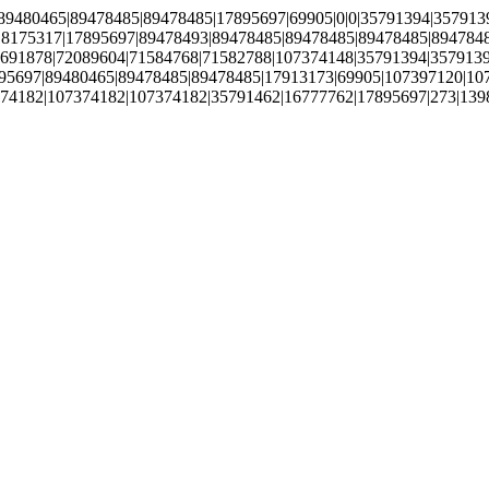
|89480465|89478485|89478485|17895697|69905|0|0|35791394|35791
|18175317|17895697|89478493|89478485|89478485|89478485|89478
91878|72089604|71584768|71582788|107374148|35791394|35791394|
697|89480465|89478485|89478485|17913173|69905|107397120|107374
74182|107374182|107374182|35791462|16777762|17895697|273|1398