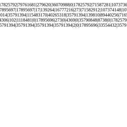
7825792|79761681|279620|36070988|0|17825792|71587281|10737363
7895697|17895697|17|139264|16777216|273|71582912|107374148|10
4|35791394|115483170|40265318|35791394|139810|89440256|71652693|
4306|102|1118481|0|17895696|273|0|4369|0|35790848|8738|0|1782
5791394|35791394|35791394|35791394|2|0|17895696|33554432|357