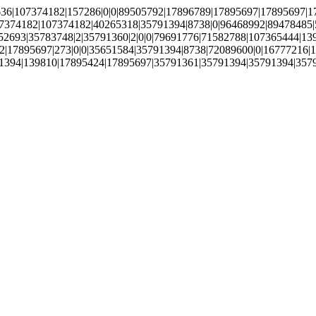
6|107374182|157286|0|0|89505792|17896789|17895697|17895697|17
7374182|107374182|40265318|35791394|8738|0|96468992|89478485|
35783748|2|35791360|2|0|0|79691776|71582788|107365444|139814|796
5792|17895697|273|0|0|35651584|35791394|8738|72089600|0|16777
91394|139810|17895424|17895697|35791361|35791394|35791394|357