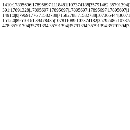
1410:17895696|17895697|1118481|107374188|35791462|35791394|1
391:17891328|17895697|17895697|17895697|17895697|17895697|1
1491:0|0|79691776|71582788|71582788|71582788|107365444|3607101
1512:0|89510161|89478485|107811089|107374182|35792486|10737
478:35791394|35791394|35791394|35791394|35791394|35791394|3